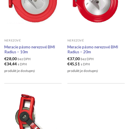
NEREZOVÉ
NEREZOVÉ
Meracie pásmo nerezové BMI
Meracie pásmo nerezové BMI
Radius – 10m
Radius – 20m
€
28,00
€
37,00
bez DPH
bez DPH
€
34,44
€
45,51
s DPH
s DPH
produkt je dostupný
produkt je dostupný