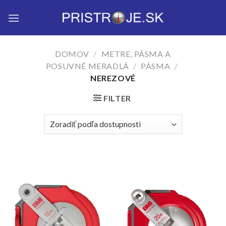
Skip
to
content
DOMOV
/
METRE, PÁSMA A
POSUVNÉ MERADLÁ
/
PÁSMA
/
NEREZOVÉ
FILTER