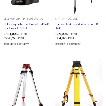
DIAĽKOMERY - PRÍSLUŠENSTVO
STATÍVY KLASICKÉ
Sklonový adaptér Leica FTA360
Ľahký hliníkový statív Bosch BT
pre Leica DISTO
160
€
204,00
€
69,00
bez DPH
bez DPH
€
250,92
€
84,87
s DPH
s DPH
produkt je dostupný
produkt je dostupný