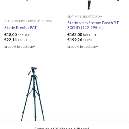
STATÍVY S ELEVÁTOROM
DIAĽKOMERY - PRÍSLUŠENSTVO
Statív s elevátorom Bosch BT
Statív Prexiso PAT
300HD (122-295cm)
€
18,00
€
162,00
bez DPH
bez DPH
€
22,14
€
199,26
s DPH
s DPH
produkt je dostupný
produkt je dostupný