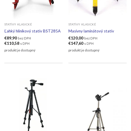
STATÍVY KLASICKÉ
STATÍVY KLASICKÉ
Ľahký hliníkový statív BST285A
Masívny laminátový statív
€
89,90
€
120,00
bez DPH
bez DPH
€
110,58
€
147,60
s DPH
s DPH
produkt je dostupný
produkt je dostupný