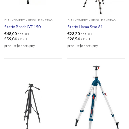
DIAĽKOMERY - PRÍSLUŠENSTVO
DIAĽKOMERY - PRÍSLUŠENSTVO
Statív Bosch BT 150
Statív Hama Star 61
€
48,00
€
23,20
bez DPH
bez DPH
€
59,04
€
28,54
s DPH
s DPH
produkt je dostupný
produkt je dostupný