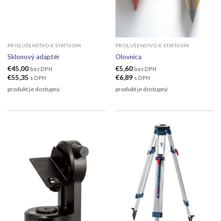
PRÍSLUŠENSTVO K STATÍVOM
PRÍSLUŠENSTVO K STATÍVOM
Sklonový adaptér
Olovnica
€
45,00
€
5,60
bez DPH
bez DPH
€
55,35
€
6,89
s DPH
s DPH
produkt je dostupný
produkt je dostupný