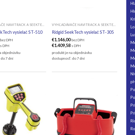
Hl
Hl
Kr
VYHĽADÁVAČE NAVITRACK A SEEKTECH
VYHĽADÁVAČE NAVITRACK A SEEKTECH
Lo
ekTech vysielač ST-510
Ridgid SeekTech vysielač ST-305
Lu
€
1.146,00
bez DPH
bez DPH
Me
€
1.409,58
s DPH
s DPH
Me
na objednávku
produkt je na objednávku
Me
 do 7 dní
dostupnosť: do 7 dní
Me
Ni
pH
Po
Po
Pr
Pr
Ri
Ro