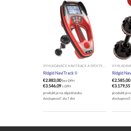
VYHĽADÁVAČE NAVITRACK A SEEKTECH
Ridgid NaviTrack II
Ridgid Na
€
2.883,00
€
2.585,00
bez DPH
€
3.546,09
€
3.179,55
s DPH
produkt je na objednávku
produkt je 
dostupnosť: do 7 dní
dostupnosť: