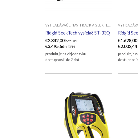
VYHĽADÁVAČE NAVITRACK A SEEKTECH
Ridgid SeekTech vysielač ST-33Q
Ridgid Se
€
2.842,00
€
1.628,00
bez DPH
€
3.495,66
€
2.002,44
s DPH
produkt je na objednávku
produkt je 
dostupnosť: do 7 dní
dostupnosť: