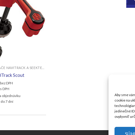
VYHĽADÁVAČE NAVITRACK A SEEKTECH
viTrack Scout
bez DPH
s DPH
Aby sme vám 
na objednávku
cookie na uk
 do 7 dní
technológiam
jedinečné ID
ovplyvniť urč
SÚH