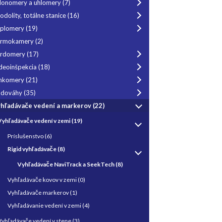
lonomery a uhlomery
(7)
odolity, totálne stanice
(16)
plomery
(19)
ermokamery
(2)
vrdomery
(17)
deoinšpekcia
(18)
hkomery
(21)
odováhy
(35)
hľadávače vedení a markerov
(22)
Vyhľadávače vedení v zemi
(19)
Príslušenstvo
(6)
Rigid vyhľadávače
(8)
Vyhľadávače NaviTrack a SeekTech
(8)
Vyhľadávače kovov v zemi
(0)
Vyhľadávače markerov
(1)
Vyhľadávanie vedení v zemi
(4)
Vyhľadávače vedení v stene
(3)