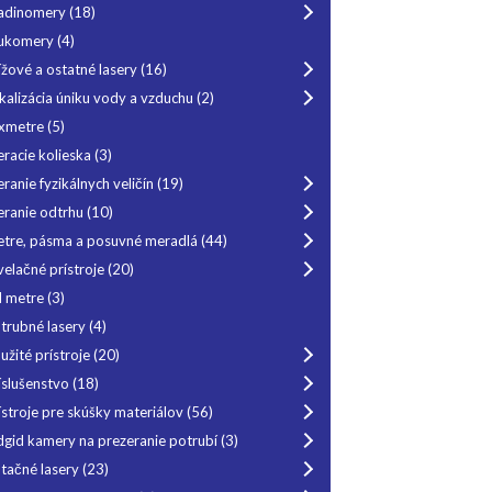
adinomery
(18)
ukomery
(4)
ížové a ostatné lasery
(16)
kalizácia úniku vody a vzduchu
(2)
xmetre
(5)
racie kolieska
(3)
ranie fyzikálnych veličín
(19)
ranie odtrhu
(10)
tre, pásma a posuvné meradlá
(44)
velačné prístroje
(20)
 metre
(3)
trubné lasery
(4)
užité prístroje
(20)
íslušenstvo
(18)
ístroje pre skúšky materiálov
(56)
dgid kamery na prezeranie potrubí
(3)
tačné lasery
(23)