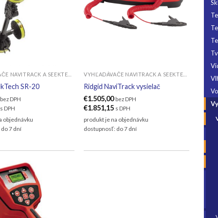
Sk
Te
Te
T
T
Vi
VYHĽADÁVAČE NAVITRACK A SEEKTECH
VYHĽADÁVAČE NAVITRACK A SEEKTECH
Vl
ekTech SR-20
Ridgid NaviTrack vysielač
V
€
1.505,00
bez DPH
bez DPH
Vy
€
1.851,15
s DPH
s DPH
na objednávku
produkt je na objednávku
 do 7 dní
dostupnosť: do 7 dní