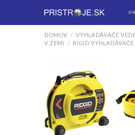
Skip
to
O 
content
DOMOV
/
VYHĽADÁVAČE VEDE
V ZEMI
/
RIGID VYHĽADÁVAČE