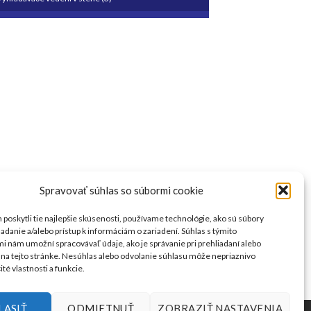
Spravovať súhlas so súbormi cookie
poskytli tie najlepšie skúsenosti, používame technológie, ako sú súbory
ladanie a/alebo prístup k informáciám o zariadení. Súhlas s týmito
i nám umožní spracovávať údaje, ako je správanie pri prehliadaní alebo
 na tejto stránke. Nesúhlas alebo odvolanie súhlasu môže nepriaznivo
ité vlastnosti a funkcie.
LASIŤ
ODMIETNUŤ
ZOBRAZIŤ NASTAVENIA