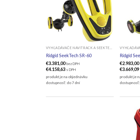
VYHĽADÁVAČE NAVITRACK A SEEKTECH
Ridgid SeekTech SR-60
Ridgid Se
€
3.381,00
€
2.983,00
bez DPH
€
4.158,63
€
3.669,09
s DPH
produkt je na objednávku
produkt je 
dostupnosť: do 7 dní
dostupnosť: