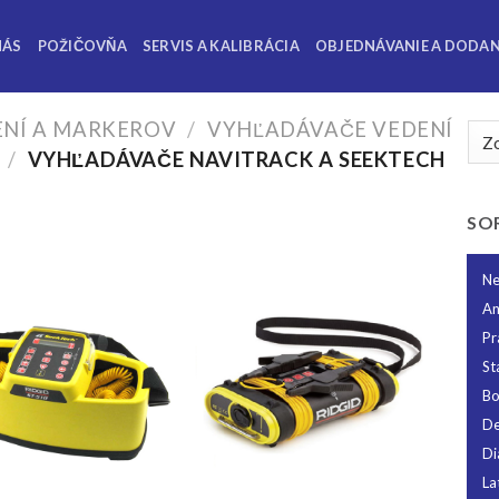
NÁS
POŽIČOVŇA
SERVIS A KALIBRÁCIA
OBJEDNÁVANIE A DODAN
NÍ A MARKEROV
/
VYHĽADÁVAČE VEDENÍ
/
VYHĽADÁVAČE NAVITRACK A SEEKTECH
SO
Ne
A
Pr
St
Bo
De
Di
La