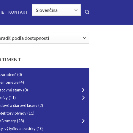
IE
KONTAKT
RTIMENT
zaradené
(0)
nemometre
(4)
acovné stany
(0)
atívy
(11)
dové a čiarové lasery
(2)
tektory plynov
(11)
aľkomery
(28)
ty, výtyčky a trasírky
(10)