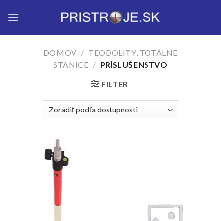
Skip
to
content
DOMOV
/
TEODOLITY, TOTÁLNE
STANICE
/
PRÍSLUŠENSTVO
FILTER