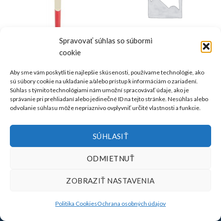
Spravovať súhlas so súbormi
cookie
PRÍSLUŠENSTVO
PRÍSLUŠENSTVO
Teleskopická tyč SECO k zrkadlu
Teleskopická tyč k zrkadlu
Aby sme vám poskytli tie najlepšie skúsenosti, používame technológie, ako
– 2,60m
VOLMOS – 4,5 m
sú súbory cookie na ukladanie a/alebo prístup k informáciám o zariadení.
€
135,00
€
235,00
bez DPH
bez DPH
Súhlas s týmito technológiami nám umožní spracovávať údaje, ako je
€
166,05
€
289,05
s DPH
s DPH
správanie pri prehliadaní alebo jedinečné ID na tejto stránke. Nesúhlas alebo
odvolanie súhlasu môže nepriaznivo ovplyvniť určité vlastnosti a funkcie.
produkt je na objednávku
produkt je na objednávku
dostupnosť: 5 dní
dostupnosť: cca 3 dni
SÚHLASIŤ
ODMIETNUŤ
ZOBRAZIŤ NASTAVENIA
OCHRANA OSOBNÝCH ÚDAJOV
POLITIKA COOKIES (EU)
© 2026
Pristroje.sk
Politika Cookies
Ochrana osobných údajov