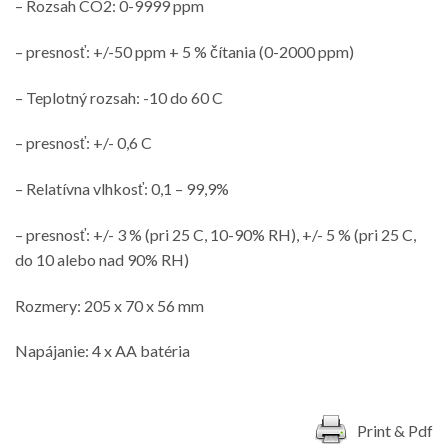
– Rozsah CO2: 0-9999 ppm
– presnosť: +/-50 ppm + 5 % čítania (0-2000 ppm)
– Teplotný rozsah: -10 do 60 C
– presnosť: +/- 0,6 C
– Relatívna vlhkosť: 0,1 – 99,9%
– presnosť: +/- 3 % (pri 25 C, 10-90% RH), +/- 5 % (pri 25 C,
do 10 alebo nad 90% RH)
Rozmery: 205 x 70 x 56 mm
Napájanie: 4 x AA batéria
Print & Pdf