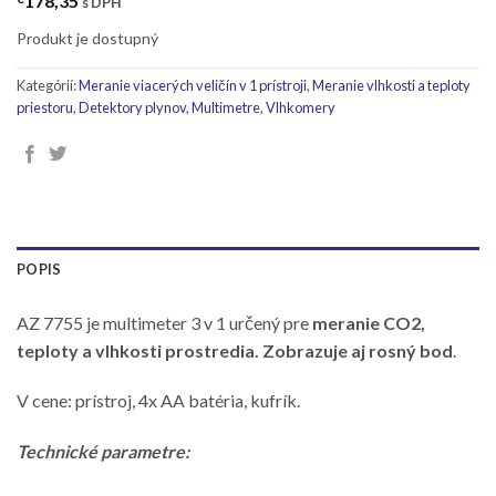
178,35
s DPH
Produkt je dostupný
Kategórií:
Meranie viacerých veličín v 1 prístroji
,
Meranie vlhkosti a teploty
priestoru
,
Detektory plynov
,
Multimetre
,
Vlhkomery
POPIS
AZ 7755 je multimeter 3 v 1 určený pre
meranie CO2,
teploty a vlhkosti prostredia. Zobrazuje aj rosný bod
.
V cene: prístroj, 4x AA batéria, kufrík.
Technické parametre: