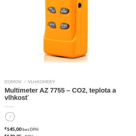
DOMOV
/
VLHKOMERY
Multimeter AZ 7755 – CO2, teplota a
vlhkosť
€
145,00
bez DPH
€