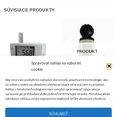
SÚVISIACE PRODUKTY
PRODUKT
NIE JE DOSTUPNÝ
Spravovať súhlas so súbormi
cookie
Aby sme vám poskytli tie najlepšie skúsenosti, používame technológie, ako
MERANIE VLHKOSTI A TEPLOTY PRIESTORU
MERANIE VIACERÝCH VELIČÍN V 1 PRÍSTROJI
sú súbory cookie na ukladanie a/alebo prístup k informáciám o zariadení.
Monitor CO2 – 7722
Multimeter M0198132S – CO2,
Súhlas s týmito technológiami nám umožní spracovávať údaje, ako je
teplota a vlhkosť prostredia
€
249,00
bez DPH
správanie pri prehliadaní alebo jedinečné ID na tejto stránke. Nesúhlas alebo
€
306,27
s DPH
€
213,00
bez DPH
odvolanie súhlasu môže nepriaznivo ovplyvniť určité vlastnosti a funkcie.
€
261,99
Produkt je dostupný
s DPH
Produkt nie je dostupný
SÚHLASIŤ